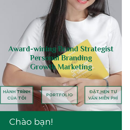
Award-wining Brand Strategist
Personal Branding
Growth Marketing
HÀNH TRÌNH
ĐẶT HẸN TƯ
PORTFOLIO
CỦA TÔI
VẤN MIỄN PHÍ
Chào bạn!