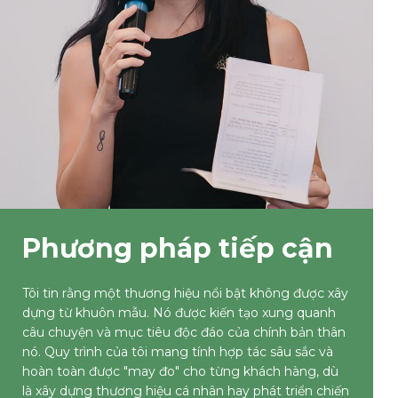
Phương pháp tiếp cận
Tôi tin rằng một thương hiệu nổi bật không được xây
dựng từ khuôn mẫu. Nó được kiến tạo xung quanh
câu chuyện và mục tiêu độc đáo của chính bản thân
nó. Quy trình của tôi mang tính hợp tác sâu sắc và
hoàn toàn được "may đo" cho từng khách hàng, dù
là xây dựng thương hiệu cá nhân hay phát triển chiến