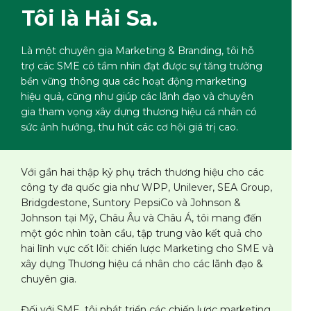
Tôi là Hải Sa.
Là một chuyên gia Marketing & Branding, tôi hỗ
trợ các SME có tầm nhìn đạt được sự tăng trưởng
bền vững thông qua các hoạt động marketing
hiệu quả, cũng như giúp các lãnh đạo và chuyên
gia tham vọng xây dựng thương hiệu cá nhân có
sức ảnh hưởng, thu hút các cơ hội giá trị cao.
Với gần hai thập kỷ phụ trách thương hiệu cho các
công ty đa quốc gia như WPP, Unilever, SEA Group,
Bridgdestone, Suntory PepsiCo và Johnson &
Johnson tại Mỹ, Châu Âu và Châu Á, tôi mang đến
một góc nhìn toàn cầu, tập trung vào kết quả cho
hai lĩnh vực cốt lõi: chiến lược Marketing cho SME và
xây dựng Thương hiệu cá nhân cho các lãnh đạo &
chuyên gia.
Đối với SME, tôi phát triển các chiến lược marketing